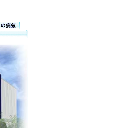
ー光凝固
,
眼内