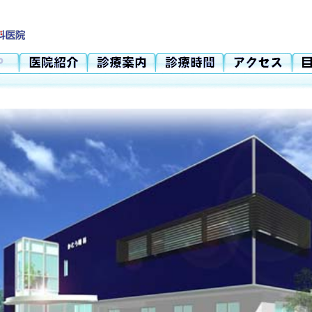
白内障
,
緑内障
,
日帰り手術
,
糖尿病網膜症
,
網膜剥離
,
レーザ
レンズ
,
斜視弱視
,
スポーツビジョン
,
コンタクトレンズ