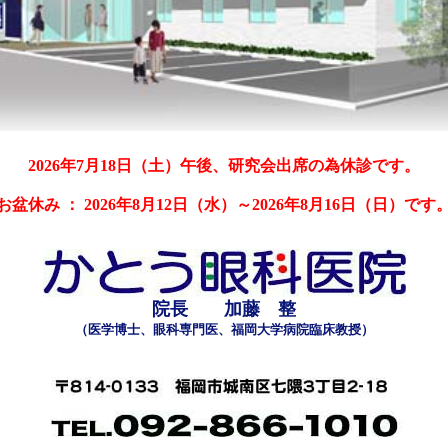
2026
年
7
月
18
日（土）午後、研究会出席の為休診です。
お盆休み ：
2026
年
8
月
12
日（水）～
2026
年
8
月
16
日（日）です
院長 加藤 整
（医学博士、眼科専門医、福岡大学病院臨床教授）